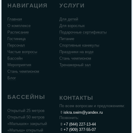
НАВИГАЦИЯ
УСЛУГИ
Главная
Для детей
О комплексе
Для взрослых
Расписание
Подарочные сертификаты
Гостиница
Питание
Персонал
Спортивные каникулы
Частые вопросы
Праздники на воде
Бассейн
Стань чемпионом
Мероприятия
Тренажерный зал
Стань чемпионом
Блог
БАССЕЙНЫ
КОНТАКТЫ
По всем вопросам и предложениям:
Открытый 25 метров
iskra.swim@yandex.ru
Открытый 50 метров
Позвонить:
«Малышок» закрытый
+7 (844) 227-13-44
+7 (909) 377-55-07
«Малыш» открытый