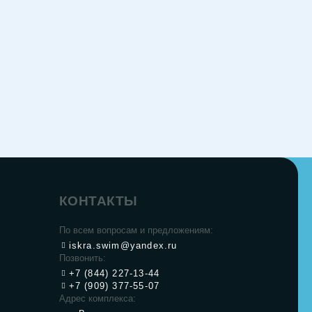
КОНТАКТЫ
По всем вопросам и предложениям:
iskra.swim@yandex.ru
Позвонить:
+7 (844) 227-13-44
+7 (909) 377-55-07
Адрес комплекса: