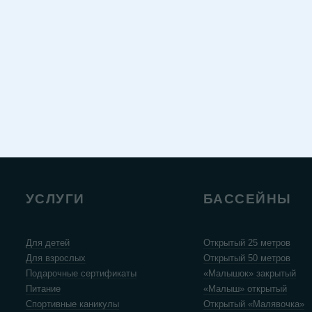
УСЛУГИ
БАССЕЙНЫ
Для детей
Открытый 25 метров
Для взрослых
Открытый 50 метров
Подарочные сертификаты
«Малышок» закрытый
Питание
«Малыш» открытый
Спортивные каникулы
Открытый «Малявочка»