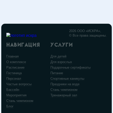
2026 ООО «ИСКРА»,
© Все права защищены.
НАВИГАЦИЯ
УСЛУГИ
Главная
Для детей
О комплексе
Для взрослых
Расписание
Подарочные сертификаты
Гостиница
Питание
Персонал
Спортивные каникулы
Частые вопросы
Праздники на воде
Бассейн
Стань чемпионом
Мероприятия
Тренажерный зал
Стань чемпионом
Блог