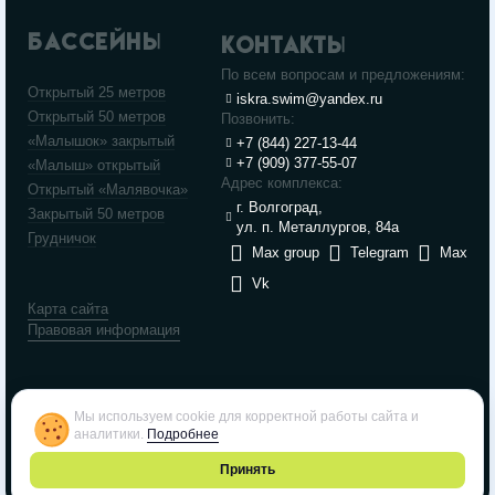
БАССЕЙНЫ
КОНТАКТЫ
По всем вопросам и предложениям:
Открытый 25 метров
iskra.swim@yandex.ru
Открытый 50 метров
Позвонить:
«Малышок» закрытый
+7 (844) 227-13-44
+7 (909) 377-55-07
«Малыш» открытый
Адрес комплекса:
Открытый «Малявочка»
г. Волгоград,
Закрытый 50 метров
ул. п. Металлургов, 84а
Грудничок
Max group
Telegram
Max
Vk
Карта сайта
Правовая информация
Мы используем cookie для корректной работы сайта и
аналитики.
Подробнее
Принять